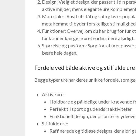
Design: Vælg et design, der passer til din pers
aktive miljøer, mens elegante ure komplementer
Materialer: Rustfrit stål og safirglas er pop
metalremme tilbyder forskellige stilmulighed
Funktioner: Overvej, om du har brug for funk
funktioner kan gøre uret endnu mere alsidigt.
Størrelse og pasform: Sørg for, at uret passer 
bære hele dagen.
Fordele ved både aktive og stilfulde ure
Begge typer ure har deres unikke fordele, som gø
Aktive ure:
Holdbare og pålidelige under krævende f
Perfekt til sport og udendørsaktiviteter.
Funktionelt design, der prioriterer ydeev
Stilfulde ure:
Raffinerede og tidløse designs, der aldrig