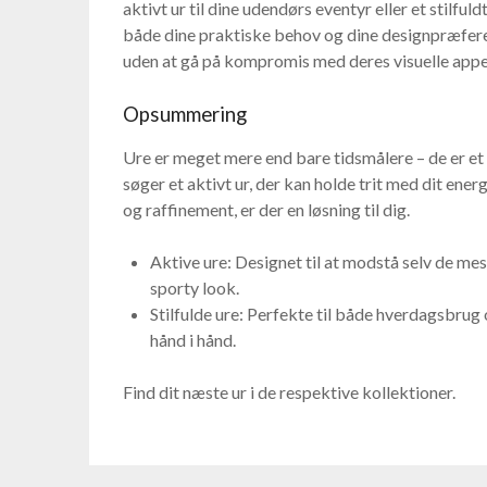
aktivt ur til dine udendørs eventyr eller et stilful
både dine praktiske behov og dine designpræfere
uden at gå på kompromis med deres visuelle appe
Opsummering
Ure er meget mere end bare tidsmålere – de er et u
søger et aktivt ur, der kan holde trit med dit energ
og raffinement, er der en løsning til dig.
Aktive ure: Designet til at modstå selv de m
sporty look.
Stilfulde ure: Perfekte til både hverdagsbrug 
hånd i hånd.
Find dit næste ur i de respektive kollektioner.