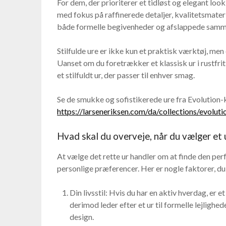
For dem, der prioriterer et tidløst og elegant look,
med fokus på raffinerede detaljer, kvalitetsmateri
både formelle begivenheder og afslappede sam
Stilfulde ure er ikke kun et praktisk værktøj, men
Uanset om du foretrækker et klassisk ur i rustfrit 
et stilfuldt ur, der passer til enhver smag.
Se de smukke og sofistikerede ure fra Evolution-
https://larseneriksen.com/da/collections/evoluti
Hvad skal du overveje, når du vælger et 
At vælge det rette ur handler om at finde den per
personlige præferencer. Her er nogle faktorer, du
Din livsstil: Hvis du har en aktiv hverdag, er 
derimod leder efter et ur til formelle lejlighe
design.