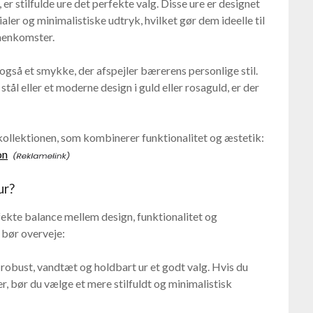
 er stilfulde ure det perfekte valg. Disse ure er designet
aler og minimalistiske udtryk, hvilket gør dem ideelle til
menkomster.
 også et smykke, der afspejler bærerens personlige stil.
stål eller et moderne design i guld eller rosaguld, er der
kollektionen, som kombinerer funktionalitet og æstetik:
on
ur?
fekte balance mellem design, funktionalitet og
 bør overveje:
et robust, vandtæt og holdbart ur et godt valg. Hvis du
der, bør du vælge et mere stilfuldt og minimalistisk