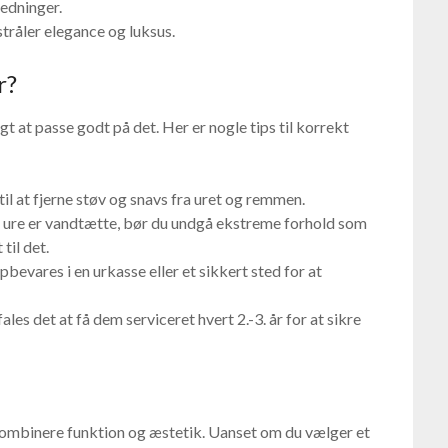
ledninger.
stråler elegance og luksus.
r?
tigt at passe godt på det. Her er nogle tips til korrekt
il at fjerne støv og snavs fra uret og remmen.
ure er vandtætte, bør du undgå ekstreme forhold som
til det.
bevares i en urkasse eller et sikkert sted for at
es det at få dem serviceret hvert 2.-3. år for at sikre
 kombinere funktion og æstetik. Uanset om du vælger et