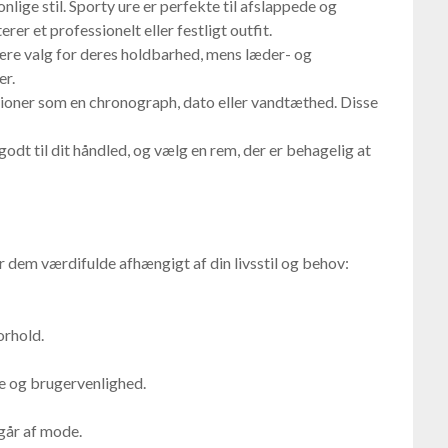
onlige stil. Sporty ure er perfekte til afslappede og
er et professionelt eller festligt outfit.
ulære valg for deres holdbarhed, mens læder- og
er.
tioner som en chronograph, dato eller vandtæthed. Disse
godt til dit håndled, og vælg en rem, der er behagelig at
r dem værdifulde afhængigt af din livsstil og behov:
orhold.
ne og brugervenlighed.
 går af mode.