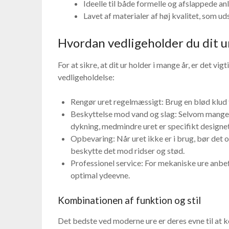
Ideelle til både formelle og afslappede an
Lavet af materialer af høj kvalitet, som ud
Hvordan vedligeholder du dit u
For at sikre, at dit ur holder i mange år, er det vig
vedligeholdelse:
Rengør uret regelmæssigt: Brug en blød klud t
Beskyttelse mod vand og slag: Selvom mange 
dykning, medmindre uret er specifikt designet 
Opbevaring: Når uret ikke er i brug, bør det op
beskytte det mod ridser og stød.
Professionel service: For mekaniske ure anbefal
optimal ydeevne.
Kombinationen af funktion og stil
Det bedste ved moderne ure er deres evne til at