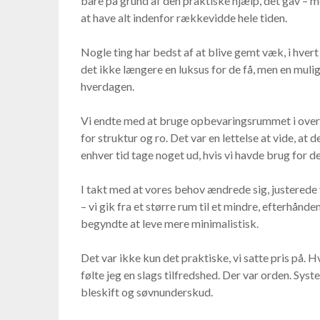
bare på grund af den praktiske hjælp, det gav – m
at have alt indenfor rækkevidde hele tiden.
Nogle ting har bedst af at blive gemt væk, i hver
det ikke længere en luksus for de få, men en muligh
hverdagen.
Vi endte med at bruge opbevaringsrummet i over 
for struktur og ro. Det var en lettelse at vide, at d
enhver tid tage noget ud, hvis vi havde brug for de
I takt med at vores behov ændrede sig, justerede 
– vi gik fra et større rum til et mindre, efterhån
begyndte at leve mere minimalistisk.
Det var ikke kun det praktiske, vi satte pris på. H
følte jeg en slags tilfredshed. Der var orden. Syst
bleskift og søvnunderskud.