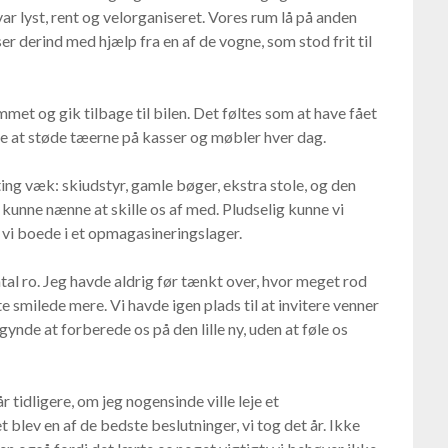
ar lyst, rent og velorganiseret. Vores rum lå på anden
ser derind med hjælp fra en af de vogne, som stod frit til
mmet og gik tilbage til bilen. Det føltes som at have fået
de at støde tæerne på kasser og møbler hver dag.
ting væk: skiudstyr, gamle bøger, ekstra stole, og den
unne nænne at skille os af med. Pludselig kunne vi
t vi boede i et opmagasineringslager.
al ro. Jeg havde aldrig før tænkt over, hvor meget rod
e smilede mere. Vi havde igen plads til at invitere venner
gynde at forberede os på den lille ny, uden at føle os
r tidligere, om jeg nogensinde ville leje et
 blev en af de bedste beslutninger, vi tog det år. Ikke