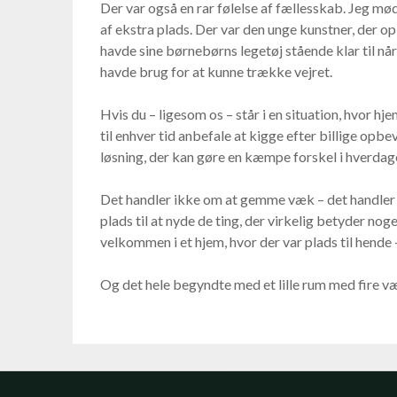
Der var også en rar følelse af fællesskab. Jeg mød
af ekstra plads. Der var den unge kunstner, der 
havde sine børnebørns legetøj stående klar til når 
havde brug for at kunne trække vejret.
Hvis du – ligesom os – står i en situation, hvor hje
til enhver tid anbefale at kigge efter billige opb
løsning, der kan gøre en kæmpe forskel i hverdag
Det handler ikke om at gemme væk – det handler om 
plads til at nyde de ting, der virkelig betyder nog
velkommen i et hjem, hvor der var plads til hende –
Og det hele begyndte med et lille rum med fire væ