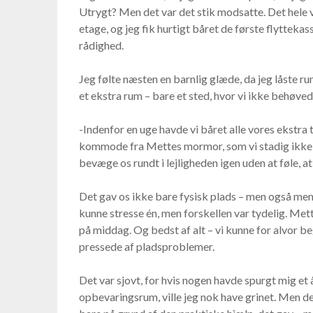
Utrygt? Men det var det stik modsatte. Det hele v
etage, og jeg fik hurtigt båret de første flyttekas
rådighed.
Jeg følte næsten en barnlig glæde, da jeg låste ru
et ekstra rum – bare et sted, hvor vi ikke behøve
-Indenfor en uge havde vi båret alle vores ekstra 
kommode fra Mettes mormor, som vi stadig ikke k
bevæge os rundt i lejligheden igen uden at føle, a
Det gav os ikke bare fysisk plads – men også ment
kunne stresse én, men forskellen var tydelig. Mett
på middag. Og bedst af alt – vi kunne for alvor be
pressede af pladsproblemer.
Det var sjovt, for hvis nogen havde spurgt mig et å
opbevaringsrum, ville jeg nok have grinet. Men det