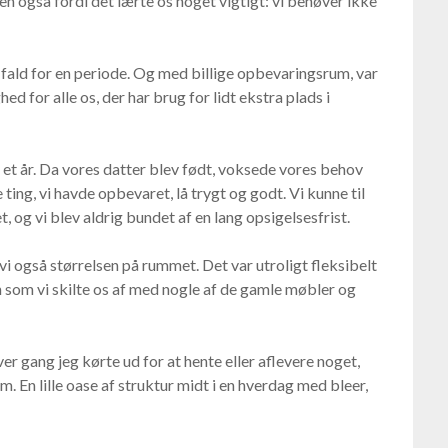
en også fordi det lærte os noget vigtigt: vi behøver ikke
t fald for en periode. Og med billige opbevaringsrum, var
ed for alle os, der har brug for lidt ekstra plads i
et år. Da vores datter blev født, voksede vores behov
e ting, vi havde opbevaret, lå trygt og godt. Vi kunne til
t, og vi blev aldrig bundet af en lang opsigelsesfrist.
vi også størrelsen på rummet. Det var utroligt fleksibelt
den som vi skilte os af med nogle af de gamle møbler og
ver gang jeg kørte ud for at hente eller aflevere noget,
em. En lille oase af struktur midt i en hverdag med bleer,