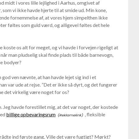
d midt i vores lille lejlighed i Aarhus, omgivet af
 som vi ikke havde hjerte til at smide ud. Min kone,
sende fornemmelse af, at vores hjem simpelthen ikke
 føltes som guld værd, og alligevel føltes det hele
le koste os alt for meget, og vi havde i forvejen rigeligt at
år man pludselig skal finde plads til både barnevogn,
de bodyer?
god ven nævnte, at han havde lejet sig ind i et
han var ude at rejse. ”Det er ikke så dyrt, og det fungerer
ne det virkelig være noget for os?
 Jeg havde forestillet mig, at det var noget, der kostede
med
billige opbevaringsrum
, fleksible
trådte ind første gang. Ville det være fugtigt? Mørkt?