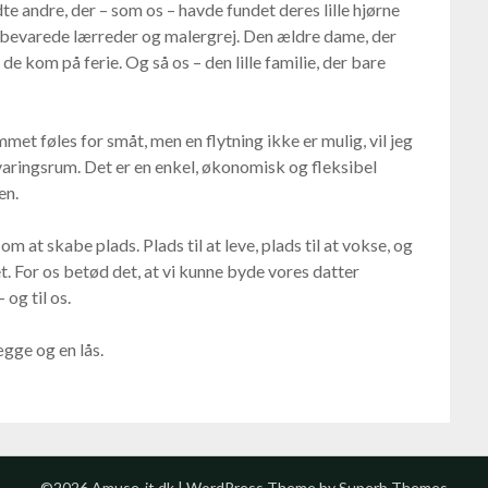
te andre, der – som os – havde fundet deres lille hjørne
opbevarede lærreder og malergrej. Den ældre dame, der
de kom på ferie. Og så os – den lille familie, der bare
mmet føles for småt, men en flytning ikke er mulig, vil jeg
evaringsrum. Det er en enkel, økonomisk og fleksibel
en.
at skabe plads. Plads til at leve, plads til at vokse, og
et. For os betød det, at vi kunne byde vores datter
 og til os.
gge og en lås.
©2026 Amuse-it.dk
| WordPress Theme by
Superb Themes