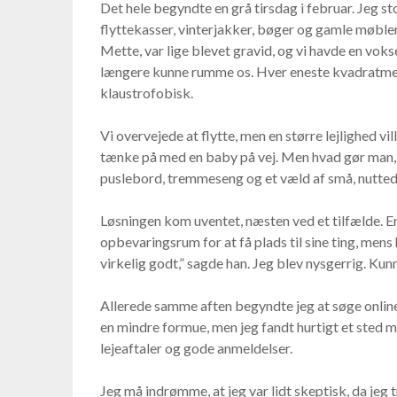
Det hele begyndte en grå tirsdag i februar. Jeg sto
flyttekasser, vinterjakker, bøger og gamle møbler,
Mette, var lige blevet gravid, og vi havde en vok
længere kunne rumme os. Hver eneste kvadratmeter
klaustrofobisk.
Vi overvejede at flytte, men en større lejlighed vil
tænke på med en baby på vej. Men hvad gør man, n
puslebord, tremmeseng og et væld af små, nutte
Løsningen kom uventet, næsten ved et tilfælde. En 
opbevaringsrum for at få plads til sine ting, mens 
virkelig godt,” sagde han. Jeg blev nysgerrig. Kun
Allerede samme aften begyndte jeg at søge online.
en mindre formue, men jeg fandt hurtigt et sted 
lejeaftaler og gode anmeldelser.
Jeg må indrømme, at jeg var lidt skeptisk, da jeg 