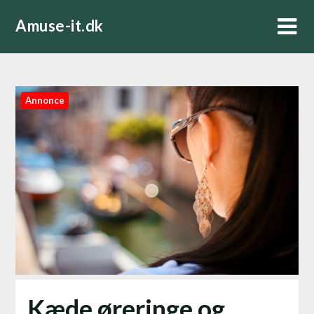
Skip
Amuse-it.dk
to
content
Annonce
Kæde øreringe og