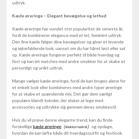
udtryk.
Kæde øreringe – Elegant bevægelse og lethed
Kæde øreringe har vundet stor popularitet de seneste år,
fordi de kombinerer elegance med et let, feminint udtryk.
Den fine kæde følger dine bevægelser og giver et levende
og iøjnefaldende look, uanset om du har håret løst eller sat
op. Kæde øreringe fungerer perfekt til både hverdag og
fest og kan let matches med andre smykker for at skabe et
personligt og unikt udtryk.
Mange vælger kæde øreringe, fordi de kan bruges alene for
et enkelt look eller kombineres med andre typer øreringe
for at skabe et spændende mix. Det gør dem særligt
populære blandt kvinder, der elsker at lege med
accessories og udtrykke sig gennem deres smykkestil.
Hvis du vil prøve denne elegante trend, kan du finde
forskellige
kæde øreringe
og opdage,
hvordan de kan løfte både dit hverdagsoutfit og festlook.