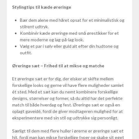
Stylingtips til kæde øreringe
Bær dem alene med håret opsat for et minimalistisk og
stilrent udtryk.
Kombinér kæde øreringe med små ørestikker for et
mere moderne og lag-på-lag look.
Vælg et par i sølv eller guld alt efter din hudtone og
outfit.
Øreringe sæt – Frihed til at mikse og matche
Et øreringe sæt er for dig, der elsker at skifte mellem
forskellige looks og gerne vil have flere muligheder samlet
ét sted. Med et sæt kan du nemt kombinere forskellige
designs, størrelser og former, så du altid har det perfekte
match til både hverdag og fest. Øreringe sæt er også en
oplagt gaveidé, fordi de giver modtageren mulighed for at
eksperimentere med sin stil og udtrykke sig personligt.
Særligt til dem med flere huller i ørerne er øreringe sæt et
hit, fordi man kan mikse forskellige typer og skabe sit eget