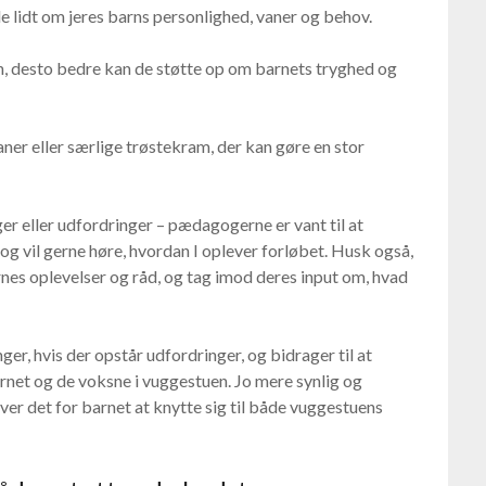
e lidt om jeres barns personlighed, vaner og behov.
n, desto bedre kan de støtte op om barnets tryghed og
er eller særlige trøstekram, der kan gøre en stor
r eller udfordringer – pædagogerne er vant til at
 vil gerne høre, hvordan I oplever forløbet. Husk også,
nes oplevelser og råd, og tag imod deres input om, hvad
nger, hvis der opstår udfordringer, og bidrager til at
barnet og de voksne i vuggestuen. Jo mere synlig og
er det for barnet at knytte sig til både vuggestuens