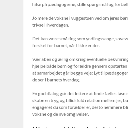
hilse på pædagogerne, stille spørgsmål og fortæll
Jo mere de voksne i vuggestuen ved om jeres bar
trivsel i hverdagen.
Det kan være små ting som yndlingssange, sovevan
forskel for barnet, når I ikke er der.
Vær åben og ærlig omkring eventuelle bekymringe
hjælpe både børn og forældre gennem opstarten og
at samarbejdet går begge veje: Lyt til pædagoger
de ser i barnets hverdag.
En god dialog gør det lettere at finde fælles løsni
skabe en tryg og tillidsfuld relation mellem jer, 
engageret du som forælder er, desto nemmere bliv
voksne og de nye omgivelser.