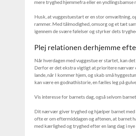
mere tryghed hjemmefra eller en yndlingsbamse m
Husk, at vuggestuestart er en stor omvæltning, og 
rammer. Med tålmodighed, omsorg og et tæt sa
igennem de svære følelser og styrker dets tryghed
Plej relationen derhjemme efte
Når hverdagen med vuggestue er startet, kan det
Derfor er det ekstra vigtigt at prioritere nærvær 
lande, når I kommer hjem, og skab små hyggestun
kan være en godnathistorie, en fælles leg på gulvet
Vis interesse for barnets dag, også selvom barne
Dit nærvær giver tryghed og hjælper barnet med 
ofte er om eftermiddagen og aftenen, at barnet h
med kærlighed og tryghed efter en lang dag i ny