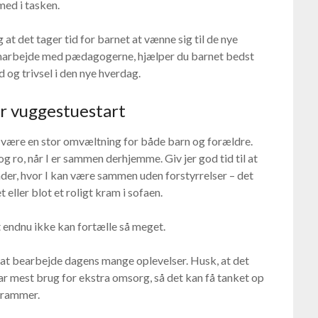
ed i tasken.
at det tager tid for barnet at vænne sig til de nye
marbejde med pædagogerne, hjælper du barnet bedst
 og trivsel i den nye hverdag.
r vuggestuestart
 være en stor omvæltning for både barn og forældre.
og ro, når I er sammen derhjemme. Giv jer god tid til at
der, hvor I kan være sammen uden forstyrrelser – det
 eller blot et roligt kram i sofaen.
t endnu ikke kan fortælle så meget.
at bearbejde dagens mange oplevelser. Husk, at det
ar mest brug for ekstra omsorg, så det kan få tanket op
e rammer.