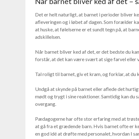
Når barnet bliver ked af det – 
Det er helt naturligt, at barnet i perioder bliver
afleveringen og i løbet af dagen. Som forælder ka
at huske, at følelserne er et sundt tegn på, at bar
adskillelsen.
Når barnet bliver ked af det, er det bedste du kan
forstår, at det kan være svært at sige farvel eller
Tal roligt til barnet, giv et kram, og forklar, at d
Undgå at skynde på barnet eller aflede det hurtigt 
mødt og trygt i sine reaktioner. Samtidig kan d
overgang.
Pædagogerne har ofte stor erfaring med at trøste 
at gå fra et grædende barn. Hvis barnet ofte er ked
en god idé at drøfte med personalet, hvordan I 