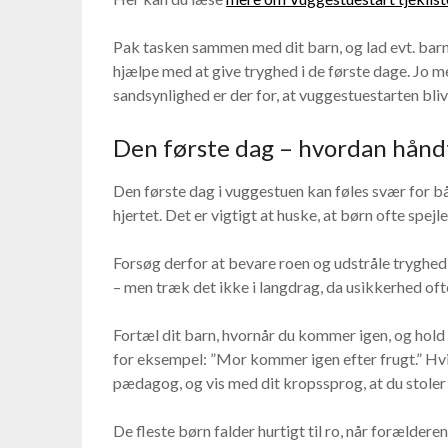
Pak tasken sammen med dit barn, og lad evt. barn
hjælpe med at give tryghed i de første dage. Jo me
sandsynlighed er der for, at vuggestuestarten bliv
Den første dag – hvordan hånd
Den første dag i vuggestuen kan føles svær for b
hjertet. Det er vigtigt at huske, at børn ofte spejl
Forsøg derfor at bevare roen og udstråle tryghed, 
– men træk det ikke i langdrag, da usikkerhed oft
Fortæl dit barn, hvornår du kommer igen, og hold d
for eksempel: ”Mor kommer igen efter frugt.” Hvis 
pædagog, og vis med dit kropssprog, at du stoler 
De fleste børn falder hurtigt til ro, når forælder