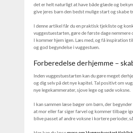
det er helt naturligt at have både glæde og bekym
give jeres barn den bedst mulige start og skabe 
I denne artikel får du en praktisk tjekliste og kon
vuggestuestarten, gøre de første dage nemmere og
I kommer hjem igen. Læs med, og få inspiration til
og god begyndelse i vuggestuen.
Forberedelse derhjemme – skab
Inden vuggestuestarten kan du gøre meget derhj
og dig selv på det nye kapitel. Tal positivt om v
nye legekammerater, sjove lege og søde voksne.
I kan sammen læse bøger om børn, der begynder i v
at mor eller far siger farvel og kommer tilbage i
blive passet af andre voksne i kortere perioder, s
Her kan du læse
mere om Vuggestuestart tjeklist