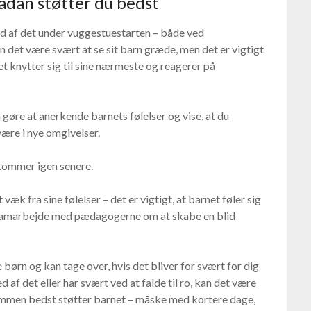
sådan støtter du bedst
 ked af det under vuggestuestarten – både ved
n det være svært at se sit barn græde, men det er vigtigt
net knytter sig til sine nærmeste og reagerer på
 gøre at anerkende barnets følelser og vise, at du
 være i nye omgivelser.
u kommer igen senere.
væk fra sine følelser – det er vigtigt, at barnet føler sig
u samarbejde med pædagogerne om at skabe en blid
børn og kan tage over, hvis det bliver for svært for dig
 af det eller har svært ved at falde til ro, kan det være
sammen bedst støtter barnet – måske med kortere dage,