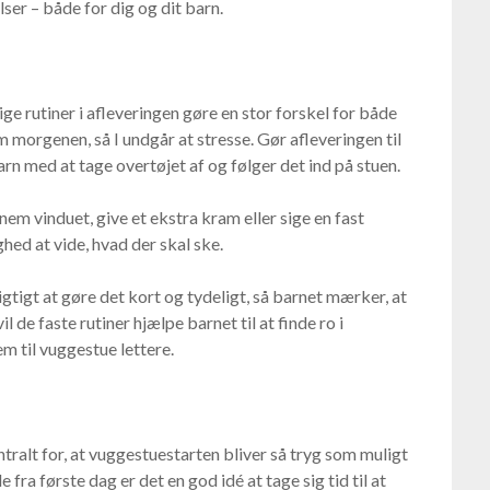
lser – både for dig og dit barn.
e rutiner i afleveringen gøre en stor forskel for både
 morgenen, så I undgår at stresse. Gør afleveringen til
arn med at tage overtøjet af og følger det ind på stuen.
nem vinduet, give et ekstra kram eller sige en fast
hed at vide, hvad der skal ske.
igtigt at gøre det kort og tydeligt, så barnet mærker, at
vil de faste rutiner hjælpe barnet til at finde ro i
m til vuggestue lettere.
alt for, at vuggestuestarten bliver så tryg som muligt
fra første dag er det en god idé at tage sig tid til at