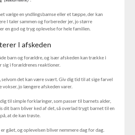
et vælge en yndlingsbamse eller et tæppe, der kan
re I taler sammen og forbereder jer, jo større
er en god og tryg oplevelse for hele familien.
terer I afskeden
åde barn og forældre, og især afskeden kan trække i
er sig i forældrenes reaktioner.
selvom det kan være svært. Giv dig tid til at sige farvel
e vokser, jo længere afskeden varer.
ig til simple forklaringer, som passer til barnets alder,
dit barn bliver ked af det, så overlad trygt barnet til en
på, at de kan trøste.
en er gået, og oplevelsen bliver nemmere dag for dag.