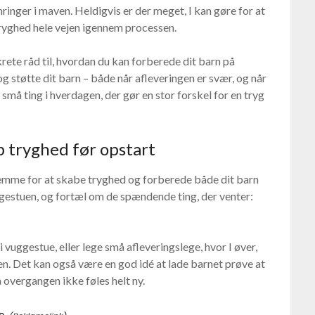
ringer i maven. Heldigvis er der meget, I kan gøre for at
tryghed hele vejen igennem processen.
krete råd til, hvordan du kan forberede dit barn på
 støtte dit barn – både når afleveringen er svær, og når
 små ting i hverdagen, der gør en stor forskel for en tryg
 tryghed før opstart
emme for at skabe tryghed og forberede både dit barn
uggestuen, og fortæl om de spændende ting, der venter:
uggestue, eller lege små afleveringslege, hvor I øver,
gen. Det kan også være en god idé at lade barnet prøve at
å overgangen ikke føles helt ny.
e
.