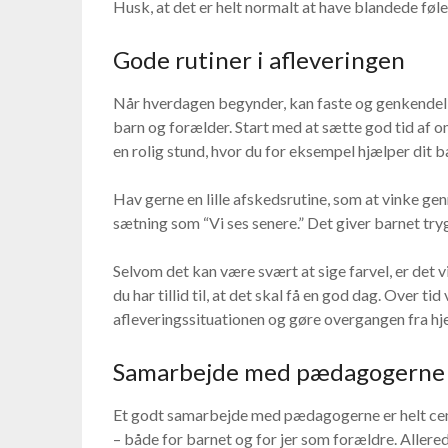
Husk, at det er helt normalt at have blandede føle
Gode rutiner i afleveringen
Når hverdagen begynder, kan faste og genkendelig
barn og forælder. Start med at sætte god tid af om
en rolig stund, hvor du for eksempel hjælper dit b
Hav gerne en lille afskedsrutine, som at vinke gen
sætning som “Vi ses senere.” Det giver barnet tryg
Selvom det kan være svært at sige farvel, er det v
du har tillid til, at det skal få en god dag. Over tid 
afleveringssituationen og gøre overgangen fra hje
Samarbejde med pædagogerne
Et godt samarbejde med pædagogerne er helt centr
– både for barnet og for jer som forældre. Allerede 